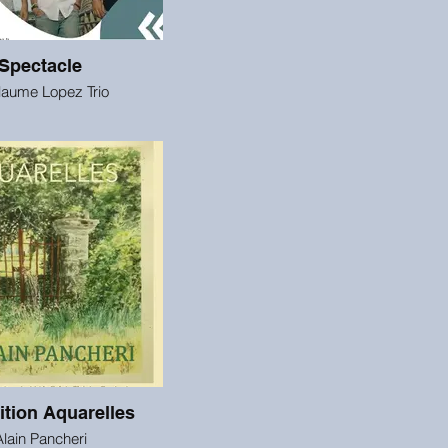
Spectacle
laume Lopez Trio
tion Aquarelles
Alain Pancheri