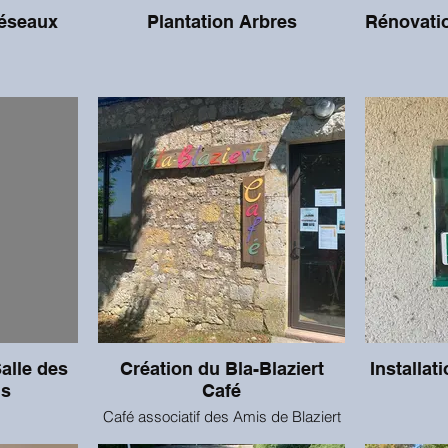
réseaux
Plantation Arbres
Rénovatio
alle des
Création du Bla-Blaziert
Installat
ns
Café
Café associatif des Amis de Blaziert
En plus d'y prendre un verre, vous