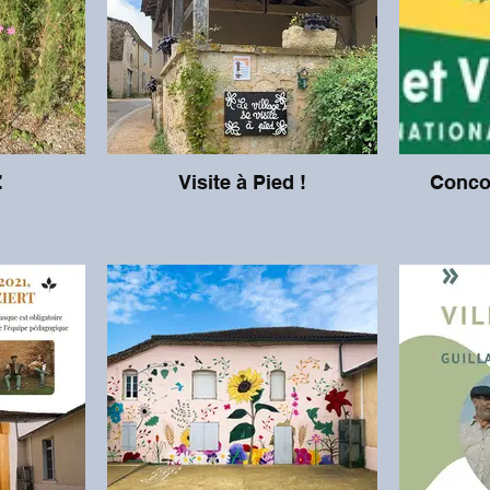
Z
Visite à Pied !
Concou