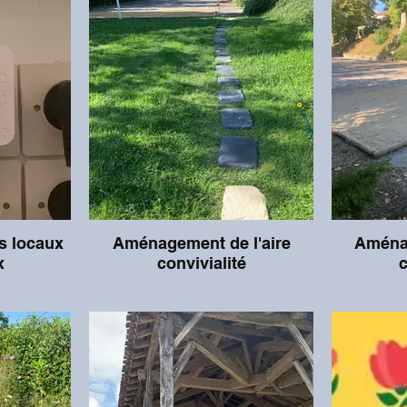
pouvez aussi y voir des expositions,
y trouver des produits locaux,
et utiliser un ordinateur avec accès
Internet, mis à votre disposition.
es locaux
Aménagement de l'aire
Aménag
x
convivialité
c