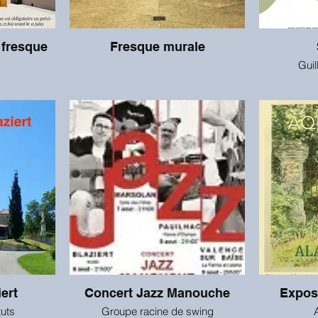
 fresque
Fresque murale
Guil
ert
Concert Jazz Manouche
Exposi
tuts
Groupe racine de swing